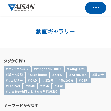
動画ギャラリー
タグから探す
＃オプション機能
＃WingneoINFINITY
＃WingEarth
＃講座・解説
＃GrandBase
＃ANIST
＃AreaScan
＃調査士
＃ウェビナー
＃CAD
＃３次元
＃製品紹介
＃CSPI
＃LasPort
＃MMS
＃点群
＃測量
＃災害時の復旧における点群活用事例
キーワードから探す