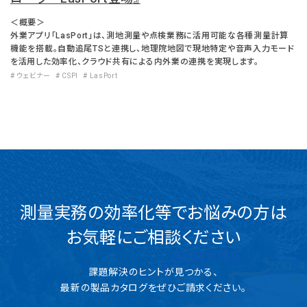
＜概要＞
外業アプリ「LasPort」は、測地測量や点検業務に活用可能な各種測量計算
機能を搭載。自動追尾TSと連携し、地理院地図で現地特定や音声入力モード
を活用した効率化、クラウド共有による内外業の連携を実現します。
# ウェビナー
# CSPI
# LasPort
測量実務の効率化等でお悩みの方は
お気軽にご相談ください
課題解決のヒントが見つかる、
最新の製品カタログをぜひご請求ください。