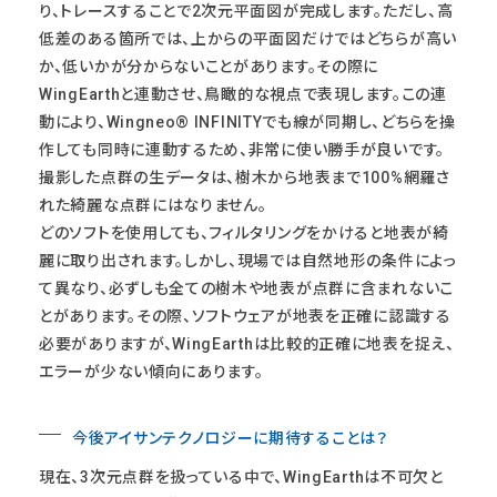
り、トレースすることで2次元平面図が完成します。ただし、高
低差のある箇所では、上からの平面図だけではどちらが高い
か、低いかが分からないことがあります。その際に
WingEarthと連動させ、鳥瞰的な視点で表現します。この連
動により、Wingneo® INFINITYでも線が同期し、どちらを操
作しても同時に連動するため、非常に使い勝手が良いです。
撮影した点群の生データは、樹木から地表まで100%網羅さ
れた綺麗な点群にはなりません。
どのソフトを使用しても、フィルタリングをかけると地表が綺
麗に取り出されます。しかし、現場では自然地形の条件によっ
て異なり、必ずしも全ての樹木や地表が点群に含まれないこ
とがあります。その際、ソフトウェアが地表を正確に認識する
必要がありますが、WingEarthは比較的正確に地表を捉え、
エラーが少ない傾向にあります。
今後アイサンテクノロジーに期待することは？
現在、3次元点群を扱っている中で、WingEarthは不可欠と