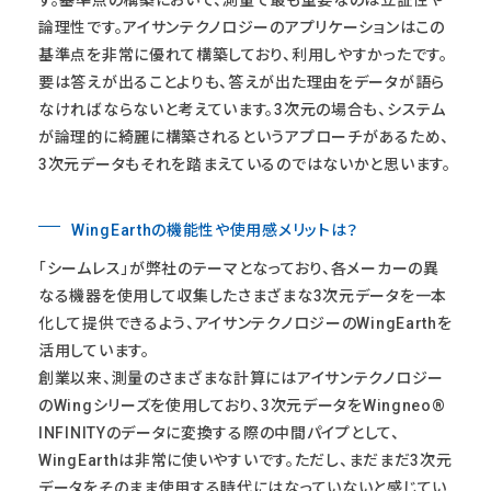
す。基準点の構築において、測量で最も重要なのは立証性や
論理性です。アイサンテクノロジーのアプリケーションはこの
基準点を非常に優れて構築しており、利用しやすかったです。
要は答えが出ることよりも、答えが出た理由をデータが語ら
なければならないと考えています。3次元の場合も、システム
が論理的に綺麗に構築されるというアプローチがあるため、
3次元データもそれを踏まえているのではないかと思います。
WingEarthの機能性や使用感メリットは？
「シームレス」が弊社のテーマとなっており、各メーカーの異
なる機器を使用して収集したさまざまな3次元データを一本
化して提供できるよう、アイサンテクノロジーのWingEarthを
活用しています。
創業以来、測量のさまざまな計算にはアイサンテクノロジー
のWingシリーズを使用しており、3次元データをWingneo®
INFINITYのデータに変換する際の中間パイプとして、
WingEarthは非常に使いやすいです。ただし、まだまだ3次元
データをそのまま使用する時代にはなっていないと感じてい