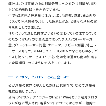
弊社は、公共事業の中の測量分野に当たる公共測量が、売り
上げの約95%以上を占めています。
中でも3次元点群測量に注力し、海、沿岸部、港湾、また内陸
に入って陸地部分や、河川、ため池とダム、と様々な地形の案
件を担当してきました。
地形によって適した機材がいろいろ変わっていきますので、そ
のためにはUAVの写真測量であったり、UAVのレーザー測
量、グリーンレーザー測量、ナローマルチビーム測量、地上レ
ーザースキャナ、SLAMモバイル3Dスキャナなどあらゆるデバ
イスを使って、サービスエリアを、北は北海道から南は沖縄ま
で全国網羅できるように対応をしています。
アイサンテクノロジーとの出会いは？
私が測量の業界に参入したのは20代前半で、初めて測量会
社に就職しました。
当時、アイサンテクノロジーのHyper Wingという電算プログ
ラムが既に導入され、電算ソフトについてはこれが一般的で