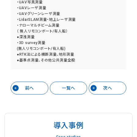
・UAV写真測量
・UAVレーザ測量
・UAVグリーンレーザ測量
・LidarSLAM測量・地上レーザ測量
・ナローマルチビーム測量
（ 無人リモコンボート/有人船）
●深浅測量
・3D survey測量
(無人リモコンボート/有人船)
●RTK法による横断測量、地形測量
●基準点測量、その他公共測量全般
前へ
一覧へ
次へ
導入事例
Case studies