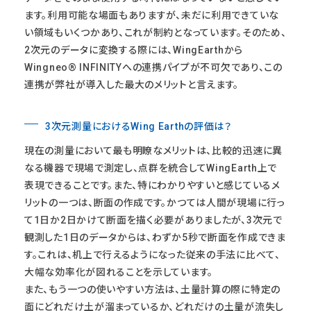
ます。利用可能な場面もありますが、未だに利用できていな
い領域もいくつかあり、これが制約となっています。そのため、
2次元のデータに変換する際には、WingEarthから
Wingneo® INFINITYへの連携パイプが不可欠であり、この
連携が弊社が導入した最大のメリットと言えます。
3次元測量におけるWing Earthの評価は？
現在の測量において最も明瞭なメリットは、比較的迅速に異
なる機器で現場で測定し、点群を統合してWingEarth上で
表現できることです。また、特にわかりやすいと感じているメ
リットの一つは、断面の作成です。かつては人間が現場に行っ
て1日か2日かけて断面を描く必要がありましたが、3次元で
観測した1日のデータからは、わずか5秒で断面を作成できま
す。これは、机上で行えるようになった従来の手法に比べて、
大幅な効率化が図れることを示しています。
また、もう一つの使いやすい方法は、土量計算の際に特定の
面にどれだけ土が溜まっているか、どれだけの土量が流失し