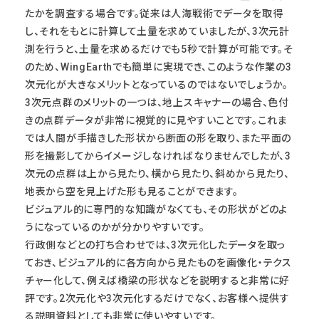
たかを調査する場合です。従来は人海戦術でデータを取得
し、それをもとに計算して土量を求めていましたが、3次元計
測を行うと、土量を求めるだけでも5秒で計算が可能です。そ
のため、WingEarthでも簡単に実現でき、このような作業の3
次元化が大きなメリットとなっているのではないでしょうか。
3次元点群のメリットの一つは、地上スキャナーの場合、色付
きの点群データが非常に視覚的に見やすいことです。これま
では人間が手描きした形状から断面の形を取り、また平面の
形を撮影してからイメージしなければなりませんでしたが、3
次元の点群は上から見たり、横から見たり、斜めから見たり、
地表から空を見上げた形も見ることができます。
ビジュアル的に専門的な知識がなくても、その形状がどのよ
うになっているのかが分かりやすいです。
行政側などとの打ち合わせでは、3次元化したデータを取っ
ておき、ビジュアル的に各方向から見たものを画像化・テクス
チャー化して、例えば橋梁の形状などを説明すると非常に好
評です。2次元化や3次元化するだけでなく、お客様へ提供す
る説明資料としても非常に使いやすいです。