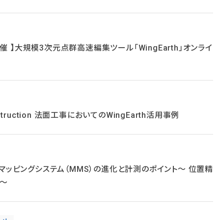
 】大規模3次元点群高速編集ツール「WingEarth」オンライ
struction 法面工事においてのWingEarth活用事例
ルマッピングシステム（MMS）の進化と計測のポイント～ 位置精
得 ～