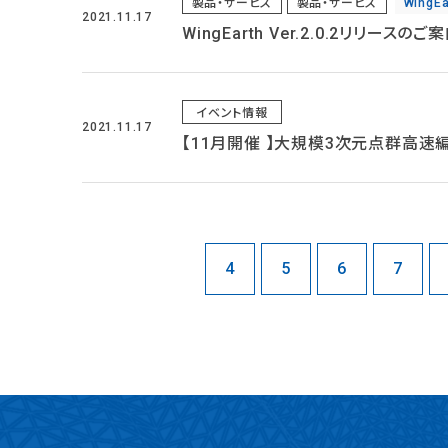
製品・サービス
製品・サービス
WingEa
2021.11.17
WingEarth Ver.2.0.2リリースのご
イベント情報
2021.11.17
【11月開催 】大規模3次元点群高速編
4
5
6
7