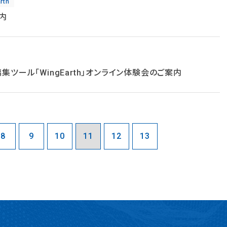
rth
案内
集ツール「WingEarth」オンライン体験会のご案内
8
9
10
11
12
13