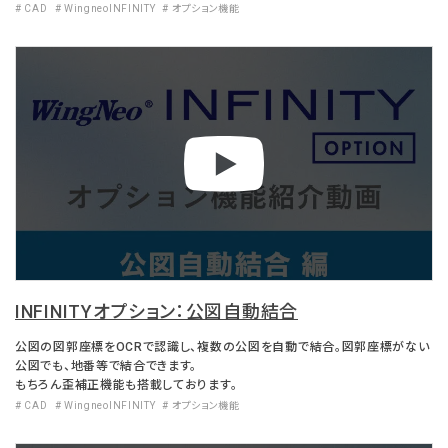
# CAD
# WingneoINFINITY
# オプション機能
INFINITYオプション：公図自動結合
公図の図郭座標をOCRで認識し、複数の公図を自動で結合。図郭座標がない
公図でも、地番等で結合できます。​
もちろん歪補正機能も搭載しております。
# CAD
# WingneoINFINITY
# オプション機能