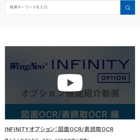
INFINITYオプション：図面OCR/表読取OCR