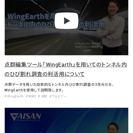
点群編集ツール「WingEarth」を用いてのトンネル内
のひび割れ調査の利活用について
点群データを用いた効率的なトンネル内ひび割れ調査の3次元化を、
WingEarthを使用して説明致します。
# WingEarth
# MMS
# 点群
# ウェビナー