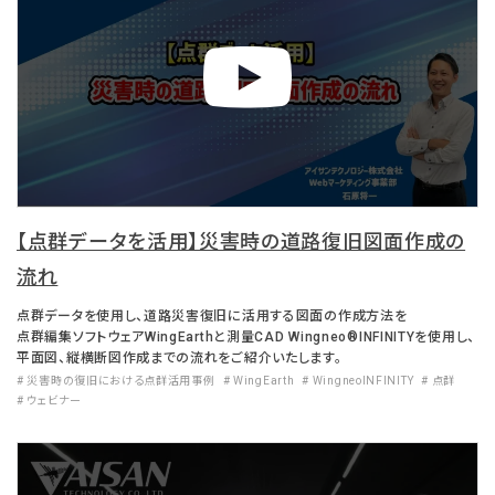
【点群データを活用】災害時の道路復旧図面作成の
流れ
点群データを使用し、道路災害復旧に活用する図面の作成方法を
点群編集ソフトウェアWingEarthと測量CAD Wingneo®INFINITYを使用し、
平面図、縦横断図作成までの流れをご紹介いたします。
# 災害時の復旧における点群活用事例
# WingEarth
# WingneoINFINITY
# 点群
# ウェビナー