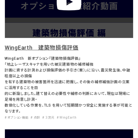
WingEarth 建築物損傷評価
WingEarth 新オプション『建築物損傷評価』
「地上レーザスキャナを用いた被災建築物の補修補強
計画に資する計測および損傷評価の手引き（案）」に沿い、震災発生後、中破
程度以上の損傷
を有する建築物の被害箇所を迅速に把握し、その後の補修補強計画の立案
に活用することを目
的に新設しました。建て替えの必要性や補修の判断において、現在は現場に
足場を用意し計測・
数値化している作業を、TLS を用いて短期間かつ安全に実施する事が可能と
なリます。
# オプション機能
# 点群
# ３次元
# WingEarth