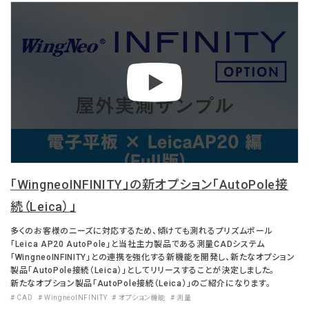
「WingneoINFINITY」の新オプション「AutoPole接
続（Leica）」
多くのお客様のニーズに対応するため、傾けても測れるプリズムポール
「Leica AP20 AutoPole」と当社主力製品である測量CADシステム
「WingneoINFINITY」との連携を強化する新機能を開発し、新たなオプション
製品「AutoPole接続（Leica）」としてリリースすることが決定しました。
新たなオプション製品「AutoPole接続（Leica）」のご紹介になります。
# CAD
# WingneoINFINITY
# オプション機能
# 測量