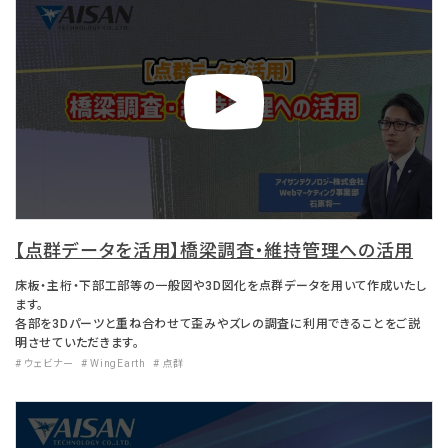
【点群データを活用】橋梁調査・維持管理への活用
床板・主桁・下部工部等の一般図や3D図化を点群データを用いて作成いたし
ます。
各部を3Dパーツと重ね合わせて歪みやズレの調査に利用できることをご説
明させていただきます。
# ウェビナー
# WingEarth
# 点群