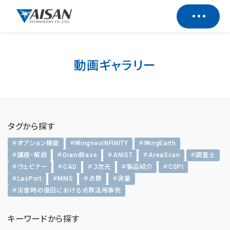
動画ギャラリー
タグから探す
＃オプション機能
＃WingneoINFINITY
＃WingEarth
＃講座・解説
＃GrandBase
＃ANIST
＃AreaScan
＃調査士
＃ウェビナー
＃CAD
＃３次元
＃製品紹介
＃CSPI
＃LasPort
＃MMS
＃点群
＃測量
＃災害時の復旧における点群活用事例
キーワードから探す