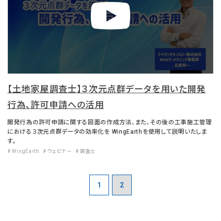
【土地家屋調査士】３次元点群データを用いた開発
行為、許可申請への活用
開発行為の許可申請に関する図面の作成方法、また、その後の工事施工管理
における３次元点群データの効率化を WingEarthを使用して説明いたしま
す。
# WingEarth
# ウェビナー
# 調査士
1
2