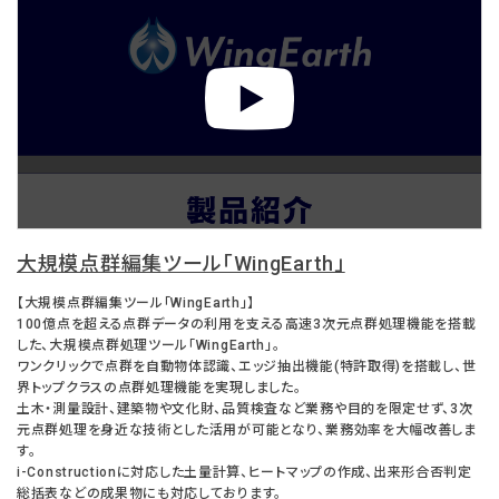
大規模点群編集ツール「WingEarth」
【大規模点群編集ツール「WingEarth」】
100億点を超える点群データの利用を支える高速3次元点群処理機能を搭載
した、大規模点群処理ツール「WingEarth」。
ワンクリックで点群を自動物体認識、エッジ抽出機能(特許取得)を搭載し、世
界トップクラスの点群処理機能を実現しました。
土木・測量設計、建築物や文化財、品質検査など業務や目的を限定せず、3次
元点群処理を身近な技術とした活用が可能となり、業務効率を大幅改善しま
す。
i-Constructionに対応した土量計算、ヒートマップの作成、出来形合否判定
総括表などの成果物にも対応しております。